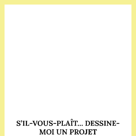
S’il-
vous-
plaît…
Dessine-
moi
un
projet
Maëlle
Salmon
🏠
https://masalmon.eu
🐦
ma_salmon
S’IL-VOUS-PLAÎT… DESSINE-
Licence
MOI UN PROJET