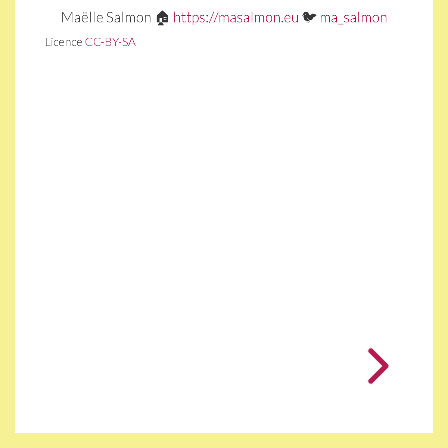
CC-
Maëlle Salmon 🏠
https://masalmon.eu
🐦
ma_salmon
BY-
Licence
CC-BY-SA
SA